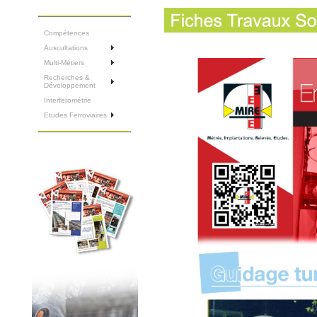
Compétences
Auscultations
Multi-Métiers
Recherches &
Développement
Interferométrie
Etudes Ferroviaires