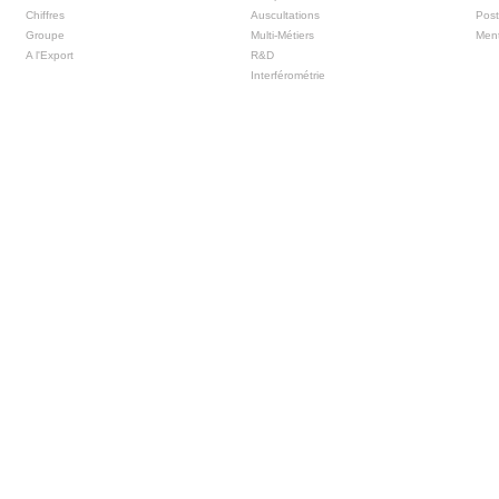
Chiffres
Auscultations
Post
Groupe
Multi-Métiers
Ment
A l'Export
R&D
Interférométrie